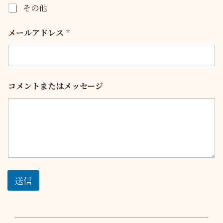
は
ク
その他
メ
ス
ッ
コ
メールアドレス
*
セ
メ
ー
ン
ジ
ト
メ
ま
ー
た
ル
は
コメントまたはメッセージ
ア
メ
ド
ッ
レ
セ
ス
ー
チ
ジ
ェ
メ
ッ
ー
ク
ル
ボ
ア
ッ
ド
送信
ク
レ
ス
ス