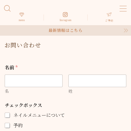
MENU
menu
Instagram
ご予約
最新情報はこちら
HOME
お問い合わせ
サロン紹介
名前
*
メニュー
お客様の声
名
姓
コ
チ
チェックボックス
アクセス
メ
ェ
ン
ッ
ネイルメニューについて
ト
ク
お問い合わせ
ま
ボ
予約
た
ッ